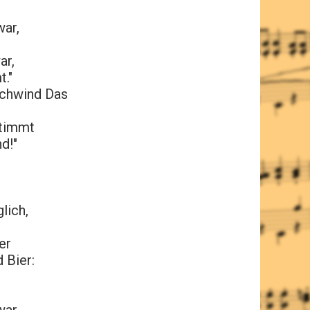
ar,
ar,
t."
schwind Das
stimmt
d!"
lich,
er
 Bier: