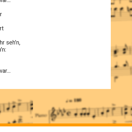
ar...
r
rt
hr seh'n,
'n:
ar...