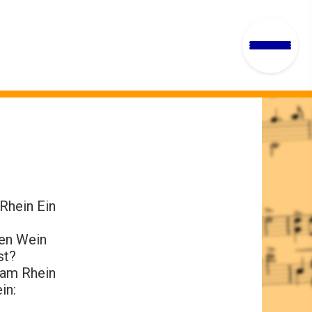
Rhein Ein
nen Wein
st?
r am Rhein
in: