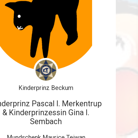
Kinderprinz Beckum
nderprinz Pascal I. Merkentrup
& Kinderprinzessin Gina I.
Sembach
Mundschenk Maurice Teiwan