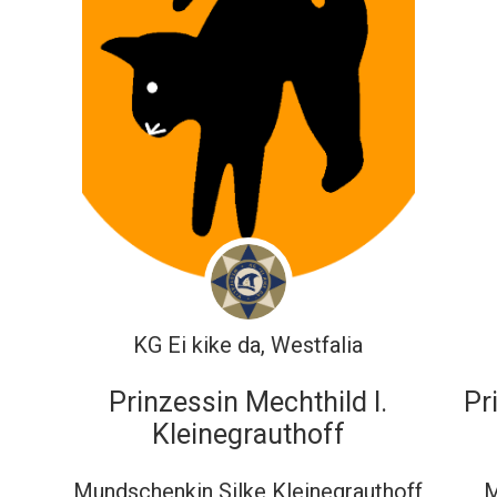
KG Ei kike da, Westfalia
Prinzessin Mechthild I.
Pr
Kleinegrauthoff
Mundschenkin Silke Kleinegrauthoff
M