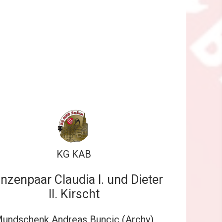
KG KAB
inzenpaar Claudia I. und Dieter
II. Kirscht
undschenk Andreas Buncic (Archy)