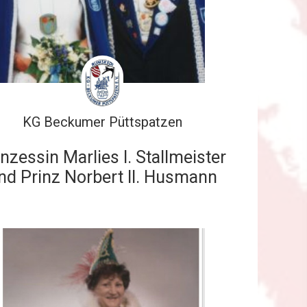
KG Beckumer Püttspatzen
inzessin Marlies I. Stallmeister
nd Prinz Norbert II. Husmann