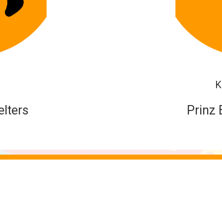
K
elters
Prinz