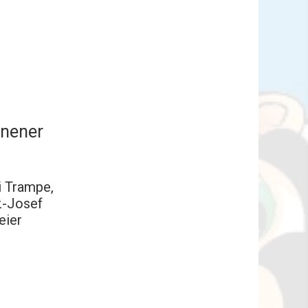
enener
i Trampe,
z-Josef
eier